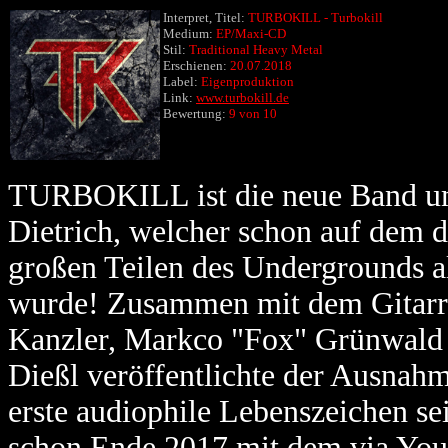
Interpret, Titel:
TURBOKILL - Turbokill
Medium:
EP/Maxi-CD
Stil:
Traditional Heavy Metal
Erschienen:
20.07.2018
Label:
Eigenproduktion
Link:
www.turbokill.de
Bewertung:
9 von 10
TURBOKILL ist die neue Band u
Dietrich, welcher schon auf dem 
großen Teilen des Undergrounds al
wurde! Zusammen mit dem Gitarr
Kanzler, Markco "Fox" Grünwald
Dießl veröffentlichte der Ausnahme
erste audiophile Lebenszeichen s
schon Ende 2017 mit dem via YouT